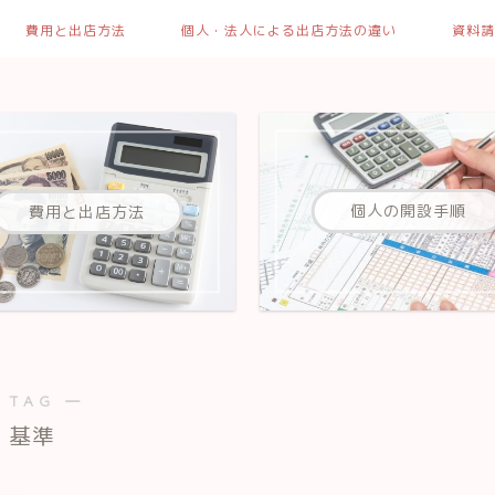
費用と出店方法
個人・法人による出店方法の違い
資料請
個人の開設手順
費用と出店方法
 TAG ―
基準