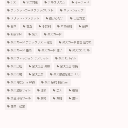
SEO
SEO対策
アルゴリズム
キーワード
クレジットカードブラックリスト
ネットショップ
メリット・デメリット
儲からない
出店方法
基準
審査
手数料
本文使用
条件
格安SIM
楽天
楽天カード
楽天カード ブラックリスト 確認
楽天カード審査 落ちた
楽天カード 種類
楽天カード 違い
楽天コンサル
楽天ファッション デメリット
楽天モバイル
楽天出店
楽天出店 失敗
楽天出店 後悔
楽天市場
楽天広告
楽天最強配送ラベル
楽天 格安sim 解約
楽天 解約 格安sim
楽天通販サイト
比較
法人
種類
競合分析ツール
解約
費用
違い
開業・起業