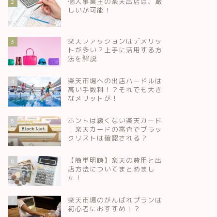
個人事業主の楽天出店は、厳
2
しいが可能！
楽天ファッションはデメリッ
3
トが多い？上手に活用する方
法を解説
楽天市場への出店ハードルは
4
高い手数料！？それでも大き
なメリットが！
ホントは緩くない楽天カード
5
｜楽天カードの審査でブラッ
クリストは確認される？
【簡単明瞭】楽天の費用と出
6
店方法についてまとめまし
た！
楽天市場のがんばれプランは
7
初心者におすすめ！？