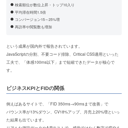
検索順位が数位上昇・トップ10入り
平均滞在時間1.5倍
コンバージョン15～25%増
再訪率や閲覧数も増加
という成果が国内外で報告されています。
JavaScriptの分割、不要コード排除、Critical CSS適用
といった
工夫で、「体感100ms以下」まで短縮できたデータが核心で
す。
ビジネスKPIとFIDの関係
例えばあるサイトで、「FID 350ms→90msまで改善」で
バウンス率が13%ダウン、CV18%アップ、月売上20%増
といっ
た結果も出ています。
リアルな測定データやA/Bテスト
で、感覚ではなく数字で変化を