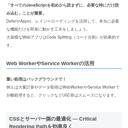
「すべてのJavaScriptを初めから読まずに、必要な時にだけ読
み込む」ことが重要。
DeferやAsync、レイジーローディングを活用して、
本当に必要
な機能だけを即座に動かす工夫
をしましょう。
大規模なWebアプリはCode Splitting（コード分割）が効果的で
す。
Web WorkerやService Workerの活用
重い処理はバックグラウンドで！
例えば大量計算やデータ取得はWebWorkerやService Workerで
分離処理すると、
クリックなどUI応答はスムーズ
になります。
CSSとサーバー側の最適化 ― Critical
Rendering Pathを効率良く