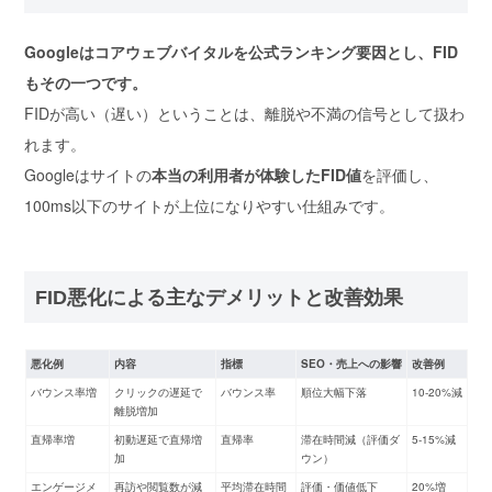
Googleはコアウェブバイタルを公式ランキング要因とし、FID
もその一つです。
FIDが高い（遅い）ということは、離脱や不満の信号として扱わ
れます。
Googleはサイトの
本当の利用者が体験したFID値
を評価し、
100ms以下のサイトが上位になりやすい仕組みです。
FID悪化による主なデメリットと改善効果
悪化例
内容
指標
SEO・売上への影響
改善例
バウンス率増
クリックの遅延で
バウンス率
順位大幅下落
10-20%減
離脱増加
直帰率増
初動遅延で直帰増
直帰率
滞在時間減（評価ダ
5-15%減
加
ウン）
エンゲージメ
再訪や閲覧数が減
平均滞在時間
評価・価値低下
20%増