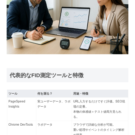
代表的なFID測定ツールと特徴
ツール
何を測る？
用途・特徴
PageSpeed
実ユーザーデータ、ラボ
URL入力するだけですぐ評価。
SEO現
Insights
データ
場の定番
。
本物の体感値＋テスト値両方見られ
る。
Chrome DevTools
ラボデータ
ブラウザで詳細な分析が可能。
重い処理やイベントのタイミング解析
が得意。