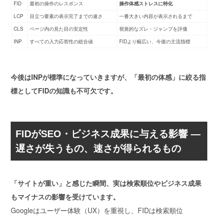
FID
最初の操作のレスポンス
操作体感ストレスに特化
LCP
目立つ要素の表示完了までの速さ
一番大きい内容が表示されるまで
CLS
ページ内の見た目の安定性
視覚的なズレ・ジャンプを評価
INP
すべての入力応答性の総合値
FIDより幅広い、今後の主流指標
今後はINPが標準になっていきますが、「最初の体感」に絞る指
標としてFIDの知識も不可欠です。
FIDがSEO・ビジネス成果に与える影響 ―
遅さが失うもの、速さが得られるもの
「サイトが重い」と感じた瞬間、実は検索順位やビジネス成果
もマイナスの影響を受けています。
Googleは
ユーザー体験（UX）
を重視し、FIDは検索順位