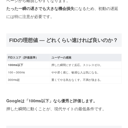
ページから離脱しやすくなります。
たった一瞬の遅さでも大きな機会損失
になるため、初動の遅延
には特に注意が必要です。
FIDの理想値 ― どれくらい速ければ良いのか？
FIDスコア（評価基準）
ユーザーの感覚
100ms以下
押した瞬間にすぐ反応。ストレスゼロ。
100～300ms
やや遅く感じ、敏感な人は気になる。
300ms超
重くてやる気をなくす。不満が強まる。
Googleは「100ms以下」なら優秀と評価します。
押した瞬間に動くことが、現代サイトの最低条件です。