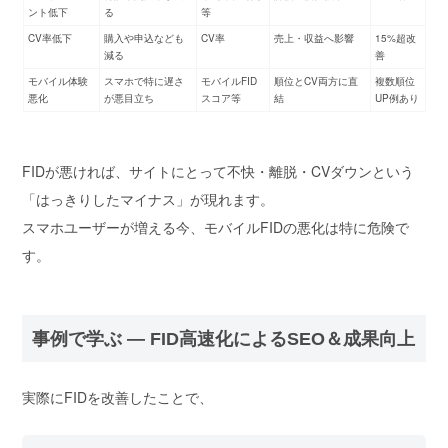
ント低下
る
等
CV率低下
購入や申込なども
CV率
売上・収益へ影響
15%超改
減る
善
モバイル体験
スマホで特に遅さ
モバイルFID
順位とCV両方に直
複数順位
悪化
が悪目立ち
スコア等
結
UP例あり
FIDが悪ければ、サイトにとって不快・離脱・CVダウンという
「はっきりしたマイナス」が現れます。
スマホユーザーが増える今、モバイルFIDの悪化は特に危険で
す。
事例で学ぶ ― FID高速化によるSEO＆成果向上
実際にFIDを改善したことで、