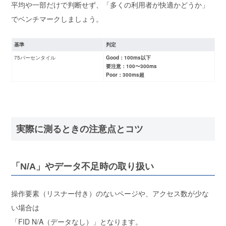
平均や一部だけで判断せず、
「多くの利用者が快適かどうか」
でベンチマークしましょう。
基準
判定
75パーセンタイル
Good：100ms以下
要注意：100〜300ms
Poor：300ms超
実際に測るときの注意点とコツ
「N/A」やデータ不足時の取り扱い
操作要素（リスナー付き）のないページや、アクセス数が少な
い場合は
「FID N/A（データなし）」となります。