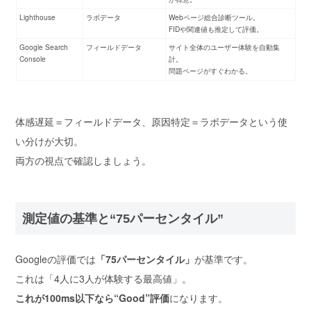
Lighthouse
ラボデータ
Webページ総合診断ツール。
FIDや関連値も推定して評価。
Google Search
フィールドデータ
サイト全体のユーザー体験を自動集
Console
計。
問題ページがすぐわかる。
体感遅延＝フィールドデータ、原因特定＝ラボデータ
という使
い分けが大切。
両方の視点で確認しましょう。
測定値の基準と“75パーセンタイル”
Googleの評価では
「75パーセンタイル」
が基準です。
これは「4人に3人が体験する最高値」。
これが100ms以下なら“Good”評価
になります。