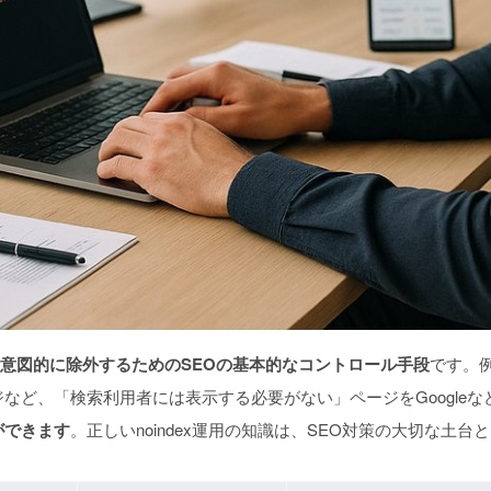
ジを意図的に除外するためのSEOの基本的なコントロール手段
です。
ジなど
、「検索利用者には表示する必要がない」ページをGoogle
ができます
。正しいnoindex運用の知識は、SEO対策の大切な土台