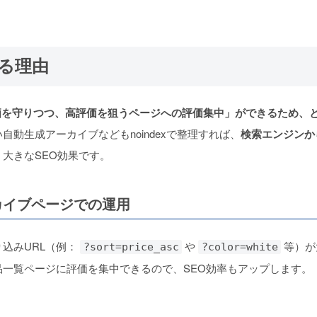
れる理由
質評価を守りつつ、高評価を狙うページへの評価集中」ができるため、
動生成アーカイブなどもnoindexで整理すれば、
検索エンジンか
大きなSEO効果です。
カイブページでの運用
込みURL（例：
や
等）が
?sort=price_asc
?color=white
一覧ページに評価を集中できるので、SEO効率もアップします。