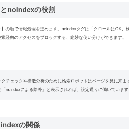
oindexの役割
け】の順で情報処理を進めます。
noindexタグは「クロールはO
検索経由のアクセスをブロックする、絶妙な使い分けができます。
、リンクチェックや構造分析のために検索ロボットはページを見に来ま
ole」などで「noindexによる除外」と表示されれば、設定通りに働いていま
ndexの関係