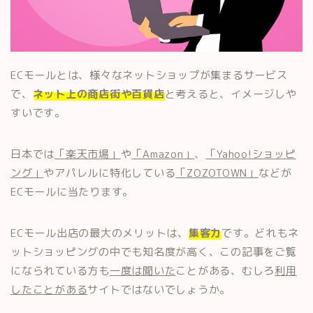
ECモールとは、様々なネットショップが集まるサービス
で、
ネット上の商店街や百貨店
と考えると、イメージしや
すいです。
日本では
「楽天市場」
や
「Amazon」
、
「Yahoo!ショッピ
ング」
やアパレルに特化している
「ZOZOTOWN」
などが
ECモールに当たります。
ECモール出店の最大のメリットは、
集客力
です。どれもネ
ットショッピングの中でも知名度が高く、この記事をご覧
になられている方も
一度は聞いた
ことがある、むしろ
利用
したことがある
サイトではないでしょうか。