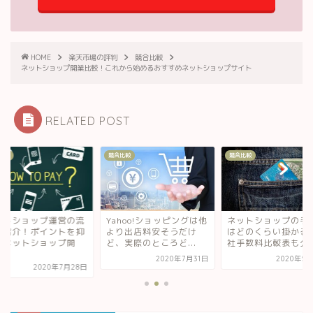
HOME
楽天市場の評判
競合比較
ネットショップ開業比較！これから始めるおすすめネットショップサイト
RELATED POST
比較
競合比較
競合比較
hoo!ショッピングは他
ネットショップの手数料
ネットショップ運営
り出店料安そうだけ
はどのくらい掛かる？各
れを紹介！ポイント
実際のところど...
社手数料比較表も公開！
えてネットショップ
業...
2020年7月31日
2020年5月30日
2020年7月