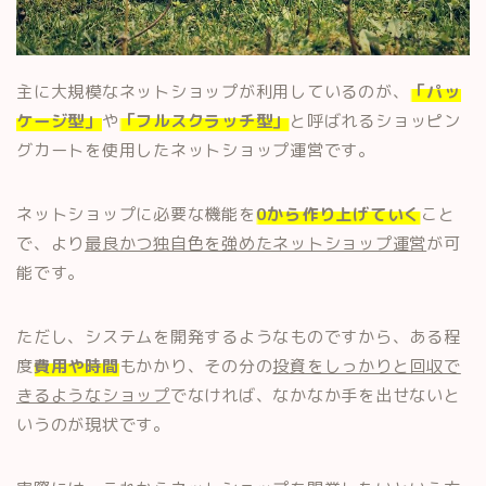
主に大規模なネットショップが利用しているのが、
「パッ
ケージ型」
や
「フルスクラッチ型」
と呼ばれるショッピン
グカートを使用したネットショップ運営です。
ネットショップに必要な機能を
0から作り上げていく
こと
で、より
最良かつ独自色を強めたネットショップ運営
が可
能です。
ただし、システムを開発するようなものですから、ある程
度
費用や時間
もかかり、その分の
投資をしっかりと回収で
きるようなショップ
でなければ、なかなか手を出せないと
いうのが現状です。