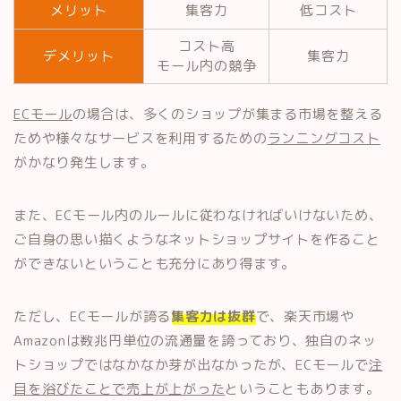
メリット
集客力
低コスト
コスト高
デメリット
集客力
モール内の競争
ECモール
の場合は、多くのショップが集まる市場を整える
ためや様々なサービスを利用するための
ランニングコスト
がかなり発生します。
また、ECモール内のルールに従わなければいけないため、
ご自身の思い描くようなネットショップサイトを作ること
ができないということも充分にあり得ます。
ただし、ECモールが誇る
集客力は抜群
で、楽天市場や
Amazonは数兆円単位の流通量を誇っており、独自のネッ
トショップではなかなか芽が出なかったが、ECモールで
注
目を浴びたことで売上が上がった
ということもあります。