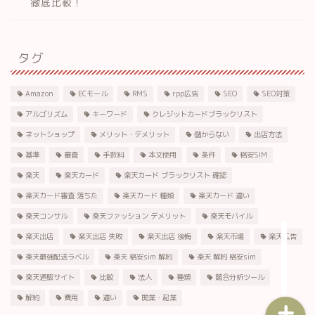
徹底比較！
タグ
Amazon
ECモール
RMS
rpp広告
SEO
SEO対策
楽天市場とは？
アルゴリズム
キーワード
クレジットカードブラックリスト
ネットショップ
メリット・デメリット
儲からない
出店方法
費用と出店方法
基準
審査
手数料
本文使用
条件
格安SIM
楽天
楽天カード
楽天カード ブラックリスト 確認
個人の開設手順
楽天カード審査 落ちた
楽天カード 種類
楽天カード 違い
楽天コンサル
楽天ファッション デメリット
楽天モバイル
資料請求/申し込み
楽天出店
楽天出店 失敗
楽天出店 後悔
楽天市場
楽天広告
楽天最強配送ラベル
楽天 格安sim 解約
楽天 解約 格安sim
楽天通販サイト
比較
法人
種類
競合分析ツール
解約
費用
違い
開業・起業