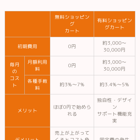
無料ショッピン
有料ショッピン
グ
グカート
カート
約3,000～
初期費用
0円
30,000円
月額利用
約3,000～
毎月
0円
料
30,000円
の
コス
各種手数
約3%～7%
約3.4%～5%
ト
料
独自性・デザイ
ほぼ0円で始めら
ン
メリット
れる
サポート機能充
実
売上が上がって
デメリット
くるとコスト負
固定費の発生