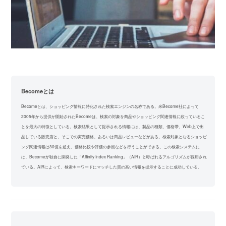
Becomeとは
Becomeとは、ショッピング情報に特化された検索エンジンの名称である。米Become社によって
2005年から提供が開始されたBecomeは、検索の対象を商品やショッピング関連情報に絞っているこ
とを最大の特徴としている。検索結果として提示される情報には、製品の種類、価格帯、Web上で出
品している販売店と、そこでの実売価格、あるいは商品レビューなどがある。検索対象となるショッピ
ング関連情報は30億を超え、価格比較や評価の参照などを行うことができる。この検索システムに
は、Becomeが独自に開発した「Affinity Index Ranking」（AIR）と呼ばれるアルゴリズムが採用され
ている。AIRによって、検索キーワードにマッチした質の高い情報を提示することに成功している。