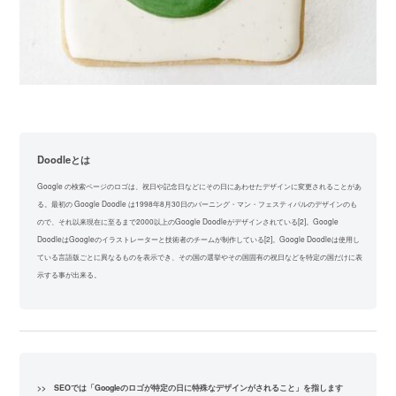
Doodleとは
Google の検索ページのロゴは、祝日や記念日などにその日にあわせたデザインに変更されることがあ
る。最初の Google Doodle は1998年8月30日のバーニング・マン・フェスティバルのデザインのも
ので、それ以来現在に至るまで2000以上のGoogle Doodleがデザインされている[2]。Google
DoodleはGoogleのイラストレーターと技術者のチームが制作している[2]。Google Doodleは使用し
ている言語版ごとに異なるものを表示でき、その国の選挙やその国固有の祝日などを特定の国だけに表
示する事が出来る。
>> SEOでは「Googleのロゴが特定の日に特殊なデザインがされること」を指します