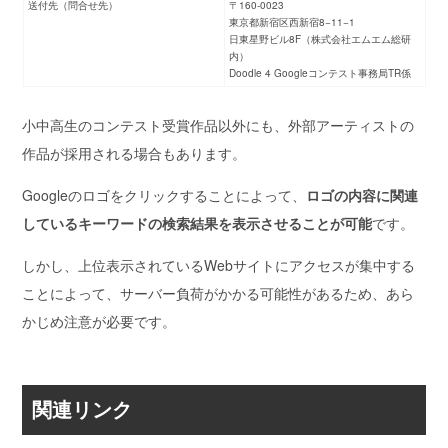
送付先（問合せ先）
〒160-0023
東京都新宿区西新宿8−11−1
日東星野ビル8F（株式会社エムエム総研
内）
Doodle 4 Googleコンテスト事務局TR係
小中高生のコンテスト受賞作品以外にも、
外部アーティストの
作品が採用される場合もあります。
Googleのロゴをクリックすることによって、
ロゴの内容に関連
しているキーワードの検索結果を表示させることが可能
です。
しかし、上位表示されているWebサイトにアクセスが集中する
ことによって、サーバー負荷がかかる可能性があるため、あら
かじめ注意が必要です。
関連リンク