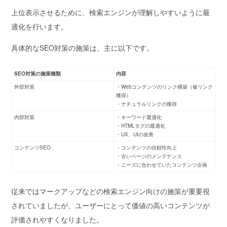
上位表示させるために、
検索エンジンが理解しやすいように最
適化
を行います。
具体的なSEO対策の施策は、主に以下です。
SEO対策の施策種類
内容
外部対策
・Webコンテンツのリンク構築（被リンク
獲得）
・ナチュラルリンクの獲得
内部対策
・キーワード最適化
・HTMLタグの最適化
・UX、UIの改善
コンテンツSEO
・コンテンツの信頼性向上
・古いページのメンテナンス
・ニーズに合わせていたコンテンツ企画
従来ではマークアップなどの検索エンジン向けの施策が重要視
されていましたが、ユーザーにとって価値の高いコンテンツが
評価されやすくなりました。