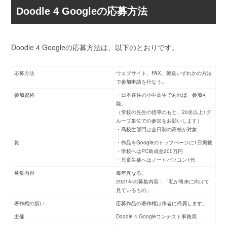
Doodle 4 Googleの応募方法
Doodle 4 Googleの応募方法は、以下のとおりです。
応募方法
ウェブサイト、FAX、郵送いずれかの方法
で参加申請を行なう。
参加資格
・日本在住の小中高生であれば、参加可
能。
（学校の先生の指導のもと、20名以上1グ
ループ単位での参加をお願いします）
・高校生部門は全日制の高校が対象
賞
・作品をGoogleのトップページに1日掲載
・学校へはPC助成金200万円
・児童生徒へはノートパソコン1代
募集内容
毎年異なる。
2021年の募集内容：「私が将来に向けて
見ているもの」
著作権の扱い
応募作品の著作権は作者に帰属します。
主催
Doodle 4 Googleコンテスト事務局