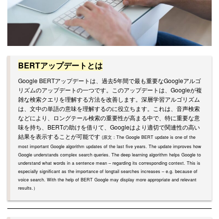
BERTアップデートとは
Google BERTアップデートは、過去5年間で最も重要なGoogleアルゴ
リズムのアップデートの一つです。このアップデートは、Googleが複
雑な検索クエリを理解する方法を改善します。深層学習アルゴリズム
は、文中の単語の意味を理解するのに役立ちます。これは、音声検索
などにより、ロングテール検索の重要性が高まる中で、特に重要な意
味を持ち、BERTの助けを借りて、Googleはより適切で関連性の高い
結果を表示することが可能です
(原文
：The Google BERT update is one of the
most important Google algorithm updates of the last five years. The update improves how
Google understands complex search queries. The deep learning algorithm helps Google to
understand what words in a sentence mean – regarding its corresponding context
. This is
especially significant as the importance of longtail searches increases – e.g. because of
voice search. With the help of BERT Google may display more appropriate and relevant
results.）